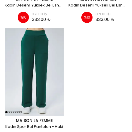
Kadın Desenli Yüksek Bel Esnek İspanyol Paça Tayt Pantolon - siyah
Kadın Desenli Yüksek Bel Esnek İspanyol Paça Tayt Pantolon - su yeşil
371.00 ₺
371.00 ₺
%
10
%
10
333.00 ₺
333.00 ₺
MAISON LA FEMME
Kadın Spor Bol Pantolon - Haki