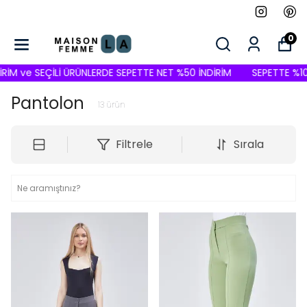
0
 ve SEÇİLİ ÜRÜNLERDE SEPETTE NET %50 İNDİRİM
SEPETTE %10 İND
Pantolon
13
ürün
Filtrele
Sırala