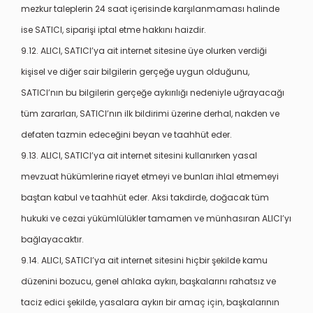
mezkur taleplerin 24 saat içerisinde karşılanmaması halinde
ise SATICI, siparişi iptal etme hakkını haizdir.
9.12. ALICI, SATICI’ya ait internet sitesine üye olurken verdiği
kişisel ve diğer sair bilgilerin gerçeğe uygun olduğunu,
SATICI’nın bu bilgilerin gerçeğe aykırılığı nedeniyle uğrayacağı
tüm zararları, SATICI’nın ilk bildirimi üzerine derhal, nakden ve
defaten tazmin edeceğini beyan ve taahhüt eder.
9.13. ALICI, SATICI’ya ait internet sitesini kullanırken yasal
mevzuat hükümlerine riayet etmeyi ve bunları ihlal etmemeyi
baştan kabul ve taahhüt eder. Aksi takdirde, doğacak tüm
hukuki ve cezai yükümlülükler tamamen ve münhasıran ALICI’yı
bağlayacaktır.
9.14. ALICI, SATICI’ya ait internet sitesini hiçbir şekilde kamu
düzenini bozucu, genel ahlaka aykırı, başkalarını rahatsız ve
taciz edici şekilde, yasalara aykırı bir amaç için, başkalarının