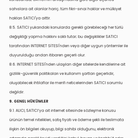
sahıslara ait olanlar hariç; tüm fikri-sınai haklar ve mülkiyet
hakları SATICI'ya aittir.
8.5. SATICI yukarıdaki konularda gerekli görebileceği her türlü
değişikliği yapma hakkını saklı tutar; bu değişiklikler SATICI
tarafından INTERNET SİTESİ'nden veya diğer uygun yöntemler ile
duyurulduğu andan itibaren geçerli olur.
8.6. INTERNET SİTESİ'nden ulaşılan diğer sitelerde kendilerine ait
gizlilik-güvenlik politikaları ve kullanım şartları geçerlidir,
oluşabilecek ihtilaflar ile menfi neticelerinden SATICI sorumlu
değildir.
9. GENEL HÜKÜMLER
9.1. ALICI, SATICI’ya ait internet sitesinde sözleşme konusu
ürünün temel nitelikleri, satış fiyatı ve ödeme şekli ile teslimata
ilişkin ön bilgileri okuyup, bilgi sahibi olduğunu, elektronik