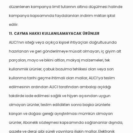
düzenlenen kampanya limit tutarının altına düşülmesi halinde
kampanya kapsamında faydalanılan indirim miktarı iptal
edilir.
11. CAYMA HAKKI KULLANILAMAYACAK ÜRÜNLER
ALICI’nın isteği veya açıkça kişisel ihtiyaçları doğrultusunda
hazırlanan ve geri gönderilmeye müsait olmayan, iç giyim alt
parçaları, mayo ve bikini altları, makyaj malzemeleri, tek
kullanımlık ürünler, çabuk bozulma tehlikesi olan veya son
kullanma tarihi geçme ihtimali olan mallar, ALICI’ya teslim
edilmesinin ardından ALICI tarafından ambalajı açıldığı
takdirde iade edilmesi sağlık ve hijyen açısından uygun
olmayan ürünler, teslim edildikten sonra başka ürünlerle
karışan ve doğası gereği ayrıştırılması mümkün olmayan
ürünler, Abonelik sözleşmesi kapsamında sağlananlar dışında,
gazete ve dergi gibi süreli yayınlara ilişkin mallar, Elektronik