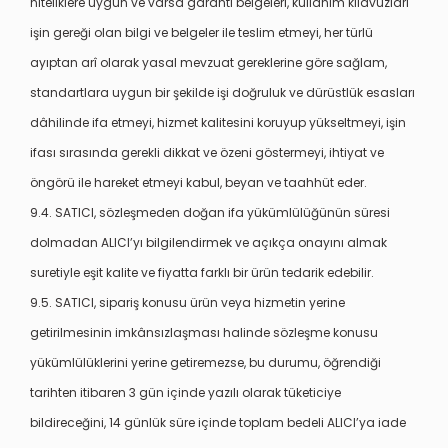
niteliklere uygun ve varsa garanti belgeleri, kullanım kılavuzları
işin gereği olan bilgi ve belgeler ile teslim etmeyi, her türlü
ayıptan arî olarak yasal mevzuat gereklerine göre sağlam,
standartlara uygun bir şekilde işi doğruluk ve dürüstlük esasları
dâhilinde ifa etmeyi, hizmet kalitesini koruyup yükseltmeyi, işin
ifası sırasında gerekli dikkat ve özeni göstermeyi, ihtiyat ve
öngörü ile hareket etmeyi kabul, beyan ve taahhüt eder.
9.4. SATICI, sözleşmeden doğan ifa yükümlülüğünün süresi
dolmadan ALICI’yı bilgilendirmek ve açıkça onayını almak
suretiyle eşit kalite ve fiyatta farklı bir ürün tedarik edebilir.
9.5. SATICI, sipariş konusu ürün veya hizmetin yerine
getirilmesinin imkânsızlaşması halinde sözleşme konusu
yükümlülüklerini yerine getiremezse, bu durumu, öğrendiği
tarihten itibaren 3 gün içinde yazılı olarak tüketiciye
bildireceğini, 14 günlük süre içinde toplam bedeli ALICI’ya iade