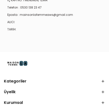
İÇ KAPI NO: 1 MENEMEN/ İZMİR
Telefon : 0530 138 23 47
Eposta :
mainsonlafemmeaws@gmail.com
ALICI:
TARİH:
Kategoriler
Üyelik
Kurumsal