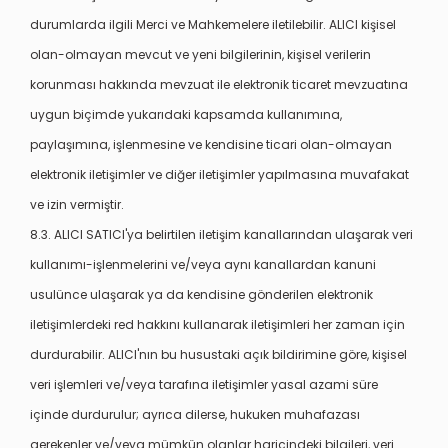
durumlarda ilgili Merci ve Mahkemelere iletilebilir. ALICI kişisel
olan-olmayan mevcut ve yeni bilgilerinin, kişisel verilerin
korunması hakkında mevzuat ile elektronik ticaret mevzuatına
uygun biçimde yukarıdaki kapsamda kullanımına,
paylaşımına, işlenmesine ve kendisine ticari olan-olmayan
elektronik iletişimler ve diğer iletişimler yapılmasına muvafakat
ve izin vermiştir.
8.3. ALICI SATICI'ya belirtilen iletişim kanallarından ulaşarak veri
kullanımı-işlenmelerini ve/veya aynı kanallardan kanuni
usulünce ulaşarak ya da kendisine gönderilen elektronik
iletişimlerdeki red hakkını kullanarak iletişimleri her zaman için
durdurabilir. ALICI'nın bu husustaki açık bildirimine göre, kişisel
veri işlemleri ve/veya tarafına iletişimler yasal azami süre
içinde durdurulur; ayrıca dilerse, hukuken muhafazası
gerekenler ve/veya mümkün olanlar haricindeki bilgileri, veri