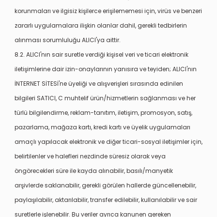
korunmaları ve ilgisiz kişilerce erişilememesi için, virüs ve benzeri
zararlı uygulamalara ilişkin olanlar dahil, gerekli tedbirlerin
alınması sorumluluğu ALICI'ya aittir.
8.2. ALICI'nın sair suretle verdiği kişisel veri ve ticari elektronik
iletişimlerine dair izin-onaylarının yanısıra ve teyiden; ALICI'nın
İNTERNET SİTESİ'ne üyeliği ve alışverişleri sırasında edinilen
bilgileri SATICI, C muhtelif ürün/hizmetlerin sağlanması ve her
türlü bilgilendirme, reklam-tanıtım, iletişim, promosyon, satış,
pazarlama, mağaza kartı, kredi kartı ve üyelik uygulamaları
amaçlı yapılacak elektronik ve diğer ticari-sosyal iletişimler için,
belirtilenler ve halefleri nezdinde süresiz olarak veya
öngörecekleri süre ile kayda alınabilir, basılı/manyetik
arşivlerde saklanabilir, gerekli görülen hallerde güncellenebilir,
paylaşılabilir, aktarılabilir, transfer edilebilir, kullanılabilir ve sair
suretlerle işlenebilir. Bu veriler ayrıca kanunen gereken