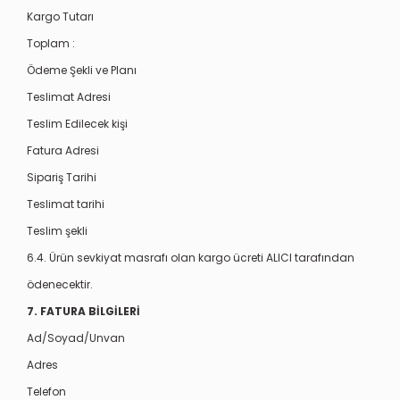
Kargo Tutarı
Toplam :
Ödeme Şekli ve Planı
Teslimat Adresi
Teslim Edilecek kişi
Fatura Adresi
Sipariş Tarihi
Teslimat tarihi
Teslim şekli
6.4. Ürün sevkiyat masrafı olan kargo ücreti ALICI tarafından
ödenecektir.
7. FATURA BİLGİLERİ
Ad/Soyad/Unvan
Adres
Telefon