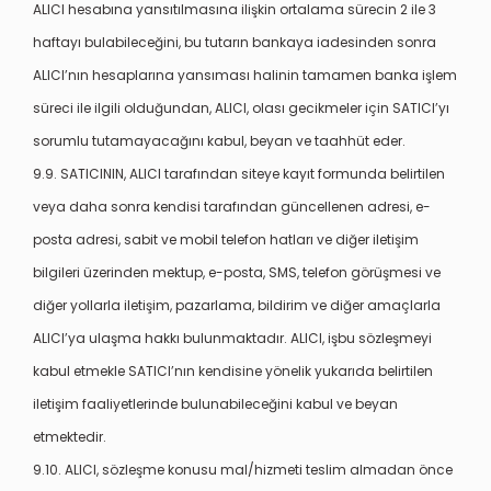
ALICI hesabına yansıtılmasına ilişkin ortalama sürecin 2 ile 3
haftayı bulabileceğini, bu tutarın bankaya iadesinden sonra
ALICI’nın hesaplarına yansıması halinin tamamen banka işlem
süreci ile ilgili olduğundan, ALICI, olası gecikmeler için SATICI’yı
sorumlu tutamayacağını kabul, beyan ve taahhüt eder.
9.9. SATICININ, ALICI tarafından siteye kayıt formunda belirtilen
veya daha sonra kendisi tarafından güncellenen adresi, e-
posta adresi, sabit ve mobil telefon hatları ve diğer iletişim
bilgileri üzerinden mektup, e-posta, SMS, telefon görüşmesi ve
diğer yollarla iletişim, pazarlama, bildirim ve diğer amaçlarla
ALICI’ya ulaşma hakkı bulunmaktadır. ALICI, işbu sözleşmeyi
kabul etmekle SATICI’nın kendisine yönelik yukarıda belirtilen
iletişim faaliyetlerinde bulunabileceğini kabul ve beyan
etmektedir.
9.10. ALICI, sözleşme konusu mal/hizmeti teslim almadan önce