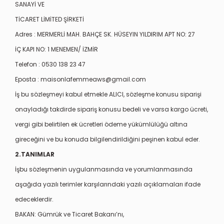
SANAYİ VE
TİCARET LİMİTED ŞİRKETİ
Adres :
MERMERLİ MAH. BAHÇE SK. HÜSEYIN YILDIRIM APT NO: 27
İÇ KAPI NO: 1 MENEMEN/ İZMİR
Telefon : 0530 138 23 47
Eposta :
maisonlafemmeaws@gmail.com
İş bu sözleşmeyi kabul etmekle ALICI, sözleşme konusu siparişi
onayladığı takdirde sipariş konusu bedeli ve varsa kargo ücreti,
vergi gibi belirtilen ek ücretleri ödeme yükümlülüğü altına
gireceğini ve bu konuda bilgilendirildiğini peşinen kabul eder.
2.TANIMLAR
İşbu sözleşmenin uygulanmasında ve yorumlanmasında
aşağıda yazılı terimler karşılarındaki yazılı açıklamaları ifade
edeceklerdir.
BAKAN: Gümrük ve Ticaret Bakanı’nı,