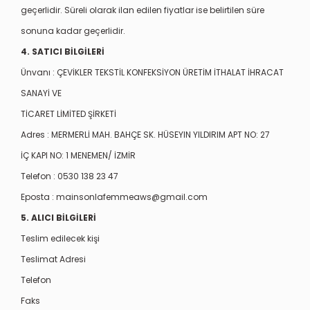
geçerlidir. Süreli olarak ilan edilen fiyatlar ise belirtilen süre
sonuna kadar geçerlidir.
4. SATICI BİLGİLERİ
Ünvanı :
ÇEVİKLER TEKSTİL KONFEKSİYON ÜRETİM İTHALAT İHRACAT
SANAYİ VE
TİCARET LİMİTED ŞİRKETİ
Adres :
MERMERLİ MAH. BAHÇE SK. HÜSEYIN YILDIRIM APT NO: 27
İÇ KAPI NO: 1 MENEMEN/ İZMİR
Telefon : 0530 138 23 47
Eposta :
mainsonlafemmeaws@gmail.com
5. ALICI BİLGİLERİ
Teslim edilecek kişi
Teslimat Adresi
Telefon
Faks