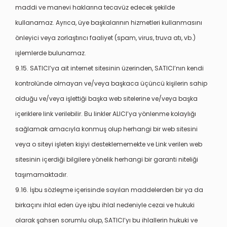
maddi ve manevi haklarına tecavüz edecek şekilde
kullanamaz. Ayrıca, üye başkalarının hizmetleri kullanmasını
önleyici veya zorlaştırıcı faaliyet (spam, virus, truva atı, vb.)
işlemlerde bulunamaz.
9.15. SATICI’ya ait internet sitesinin üzerinden, SATICI’nın kendi
kontrolünde olmayan ve/veya başkaca üçüncü kişilerin sahip
olduğu ve/veya işlettiği başka web sitelerine ve/veya başka
içeriklere link verilebilir. Bu linkler ALICI’ya yönlenme kolaylığı
sağlamak amacıyla konmuş olup herhangi bir web sitesini
veya o siteyi işleten kişiyi desteklememekte ve Link verilen web
sitesinin içerdiği bilgilere yönelik herhangi bir garanti niteliği
taşımamaktadır.
9.16. İşbu sözleşme içerisinde sayılan maddelerden bir ya da
birkaçını ihlal eden üye işbu ihlal nedeniyle cezai ve hukuki
olarak şahsen sorumlu olup, SATICI’yı bu ihlallerin hukuki ve