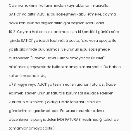
Cayma hakkının kullanımından kaynaklanan masraflar
SATICI’ ya aittir. ALICI, iş bu sözleşmeyi kabul etmekle, cayma
hakkı konusunda bilgilendirildiğini peşinen kabul eder.
10.2. Cayma hakkının kullanılması için 14 (ondört) günlük süre
içinde SATICI' ya iadeli taahhütlü posta, faks veya eposta ile
yazılı bildirimde bulunulması ve ürünün işbu sözleşmede
düzenlenen "Cayma Hakkı Kullanılamayacak Ürünler"
hükümleri çerçevesinde kullanılmamış olması şarttır. Bu hakkın
kullanılması halinde,
a) 3. kişiye veya ALICI’ ya teslim edilen ürünün faturası, (İade
edilmek istenen ürünün faturası kurumsal ise, iade ederken
kurumun düzenlemiş olduğu iade faturası ile birlikte
gönderilmesi gerekmektedir. Faturası kurumlar adına
düzenlenen sipariş iadeleri İADE FATURASI kesilmediği takdirde
tamamlanamayacaktır.)