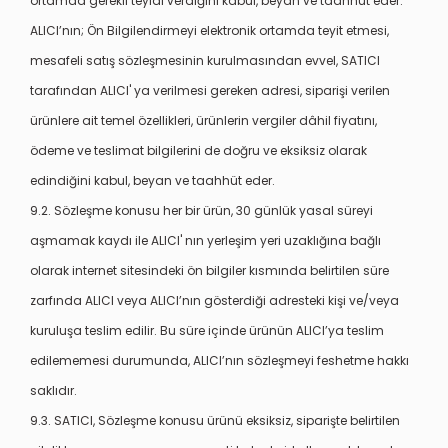
ortamda gerekli teyidi verdiğini kabul, beyan ve taahhüt eder.
ALICI’nın; Ön Bilgilendirmeyi elektronik ortamda teyit etmesi,
mesafeli satış sözleşmesinin kurulmasından evvel, SATICI
tarafından ALICI' ya verilmesi gereken adresi, siparişi verilen
ürünlere ait temel özellikleri, ürünlerin vergiler dâhil fiyatını,
ödeme ve teslimat bilgilerini de doğru ve eksiksiz olarak
edindiğini kabul, beyan ve taahhüt eder.
9.2. Sözleşme konusu her bir ürün, 30 günlük yasal süreyi
aşmamak kaydı ile ALICI' nın yerleşim yeri uzaklığına bağlı
olarak internet sitesindeki ön bilgiler kısmında belirtilen süre
zarfında ALICI veya ALICI’nın gösterdiği adresteki kişi ve/veya
kuruluşa teslim edilir. Bu süre içinde ürünün ALICI’ya teslim
edilememesi durumunda, ALICI’nın sözleşmeyi feshetme hakkı
saklıdır.
9.3. SATICI, Sözleşme konusu ürünü eksiksiz, siparişte belirtilen