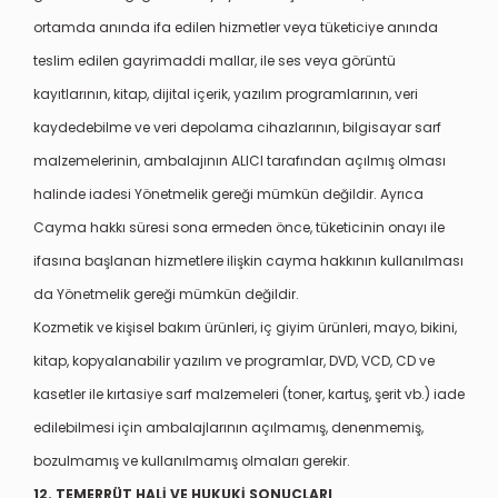
ortamda anında ifa edilen hizmetler veya tüketiciye anında
teslim edilen gayrimaddi mallar, ile ses veya görüntü
kayıtlarının, kitap, dijital içerik, yazılım programlarının, veri
kaydedebilme ve veri depolama cihazlarının, bilgisayar sarf
malzemelerinin, ambalajının ALICI tarafından açılmış olması
halinde iadesi Yönetmelik gereği mümkün değildir. Ayrıca
Cayma hakkı süresi sona ermeden önce, tüketicinin onayı ile
ifasına başlanan hizmetlere ilişkin cayma hakkının kullanılması
da Yönetmelik gereği mümkün değildir.
Kozmetik ve kişisel bakım ürünleri, iç giyim ürünleri, mayo, bikini,
kitap, kopyalanabilir yazılım ve programlar, DVD, VCD, CD ve
kasetler ile kırtasiye sarf malzemeleri (toner, kartuş, şerit vb.) iade
edilebilmesi için ambalajlarının açılmamış, denenmemiş,
bozulmamış ve kullanılmamış olmaları gerekir.
12. TEMERRÜT HALİ VE HUKUKİ SONUÇLARI