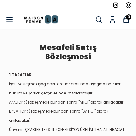
0
Mesafeli Satış
Sözleşmesi
1.TARAFLAR
İşbu Sözleşme aşağıdaki taraflar arasında aşağıda belirtilen
hüküm ve şartlar çerçevesinde imzalanmıştır.
A.‘ALICI’ ; (sözleşmede bundan sonra "ALICI" olarak anılacaktır)
B.‘SATICI’ ; (sözleşmede bundan sonra "SATICI" olarak
anılacaktır)
Ünvanı :
ÇEVİKLER TEKSTİL KONFEKSİYON ÜRETİM İTHALAT İHRACAT