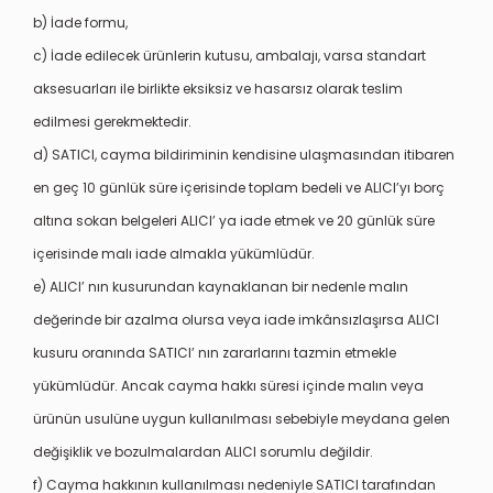
b) İade formu,
c) İade edilecek ürünlerin kutusu, ambalajı, varsa standart
aksesuarları ile birlikte eksiksiz ve hasarsız olarak teslim
edilmesi gerekmektedir.
d) SATICI, cayma bildiriminin kendisine ulaşmasından itibaren
en geç 10 günlük süre içerisinde toplam bedeli ve ALICI’yı borç
altına sokan belgeleri ALICI’ ya iade etmek ve 20 günlük süre
içerisinde malı iade almakla yükümlüdür.
e) ALICI’ nın kusurundan kaynaklanan bir nedenle malın
değerinde bir azalma olursa veya iade imkânsızlaşırsa ALICI
kusuru oranında SATICI’ nın zararlarını tazmin etmekle
yükümlüdür. Ancak cayma hakkı süresi içinde malın veya
ürünün usulüne uygun kullanılması sebebiyle meydana gelen
değişiklik ve bozulmalardan ALICI sorumlu değildir.
f) Cayma hakkının kullanılması nedeniyle SATICI tarafından