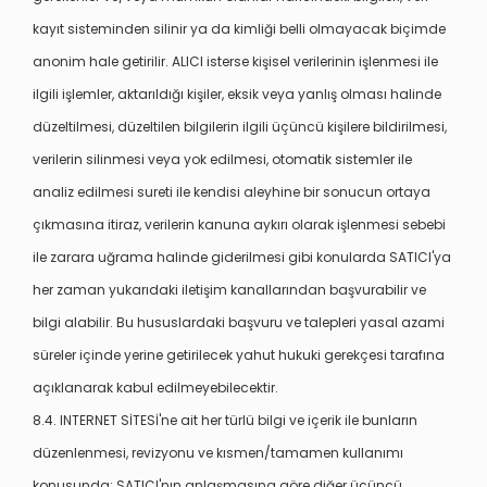
kayıt sisteminden silinir ya da kimliği belli olmayacak biçimde
anonim hale getirilir. ALICI isterse kişisel verilerinin işlenmesi ile
ilgili işlemler, aktarıldığı kişiler, eksik veya yanlış olması halinde
düzeltilmesi, düzeltilen bilgilerin ilgili üçüncü kişilere bildirilmesi,
verilerin silinmesi veya yok edilmesi, otomatik sistemler ile
analiz edilmesi sureti ile kendisi aleyhine bir sonucun ortaya
çıkmasına itiraz, verilerin kanuna aykırı olarak işlenmesi sebebi
ile zarara uğrama halinde giderilmesi gibi konularda SATICI'ya
her zaman yukarıdaki iletişim kanallarından başvurabilir ve
bilgi alabilir. Bu hususlardaki başvuru ve talepleri yasal azami
süreler içinde yerine getirilecek yahut hukuki gerekçesi tarafına
açıklanarak kabul edilmeyebilecektir.
8.4. INTERNET SİTESİ'ne ait her türlü bilgi ve içerik ile bunların
düzenlenmesi, revizyonu ve kısmen/tamamen kullanımı
konusunda; SATICI'nın anlaşmasına göre diğer üçüncü