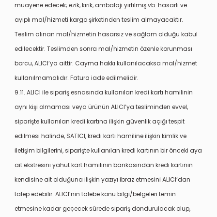
muayene edecek; ezik, kırık, ambalajı yırtılmış vb. hasarlı ve
ayıplı mal/hizmeti kargo şirketinden teslim almayacaktır.
Teslim alınan mal/hizmetin hasarsız ve sağlam olduğu kabul
edilecektir. Teslimden sonra mal/hizmetin özenle korunması
borcu, ALICI’ya aittir. Cayma hakkı kullanılacaksa mal/hizmet
kullanılmamalıdır. Fatura iade edilmelidir.
9.11. ALICI ile sipariş esnasında kullanılan kredi kartı hamilinin
aynı kişi olmaması veya ürünün ALICI’ya tesliminden evvel,
siparişte kullanılan kredi kartına ilişkin güvenlik açığı tespit
edilmesi halinde, SATICI, kredi kartı hamiline ilişkin kimlik ve
iletişim bilgilerini, siparişte kullanılan kredi kartının bir önceki aya
ait ekstresini yahut kart hamilinin bankasından kredi kartının
kendisine ait olduğuna ilişkin yazıyı ibraz etmesini ALICI’dan
talep edebilir. ALICI’nın talebe konu bilgi/belgeleri temin
etmesine kadar geçecek sürede sipariş dondurulacak olup,