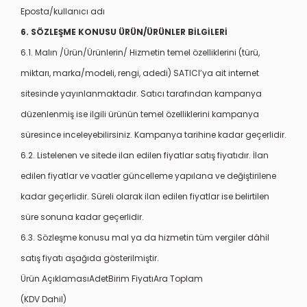
Eposta/kullanıcı adı
6. SÖZLEŞME KONUSU ÜRÜN/ÜRÜNLER BİLGİLERİ
6.1. Malın /Ürün/Ürünlerin/ Hizmetin temel özelliklerini (türü,
miktarı, marka/modeli, rengi, adedi) SATICI’ya ait internet
sitesinde yayınlanmaktadır. Satıcı tarafından kampanya
düzenlenmiş ise ilgili ürünün temel özelliklerini kampanya
süresince inceleyebilirsiniz. Kampanya tarihine kadar geçerlidir.
6.2. Listelenen ve sitede ilan edilen fiyatlar satış fiyatıdır. İlan
edilen fiyatlar ve vaatler güncelleme yapılana ve değiştirilene
kadar geçerlidir. Süreli olarak ilan edilen fiyatlar ise belirtilen
süre sonuna kadar geçerlidir.
6.3. Sözleşme konusu mal ya da hizmetin tüm vergiler dâhil
satış fiyatı aşağıda gösterilmiştir.
Ürün AçıklamasıAdetBirim FiyatıAra Toplam
(KDV Dahil)