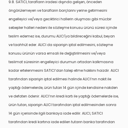
9.8. SATICI, tarafların iradesi dışında gelişen, önceden
öngörülemeyen ve tarafların borçlarını yerine getirmesini
engelleyici ve/veya geciktirici hallerin oluşması gibi mücbir
sebepler halleri nedeni ile sözleşme konusu ürünü süresi içinde
teslim edemez ise, durumu ALICI'ya bildireceğini kabul, beyan
ve taahhüt eder. ALICI da siparişin iptal edilmesini, sözleşme
konusu ürünün varsa emsali ile değiştirilmesini ve/veya
teslimat süresinin engelleyici durumun ortadan kalkmasına
kadar ertelenmesini SATICI’dan talep etme hakkını haizdir. ALICI
tarafından siparişin iptal edilmesi halinde ALICI’nın nakit ile
yaptığı ödemelerde, ürün tutarı 14 gün içinde kendisine nakden
ve defaten ödenir. ALICI’nın kredi kartı ile yaptığı ödemelerde ise,
ürün tutarı, siparişin ALICI tarafından iptal edilmesinden sonra
14 gün içerisinde ilgili bankaya iade edilir. ALICI, SATICI
tarafından kredi kartına iade edilen tutarın banka tarafından