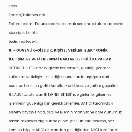
Faks
Eposta/kullanıcı adı
Fatura teslim : Fatura sipariş teslimatı sırasında fatura adresine
sipariş ile birlikte
teslim edilecektir.
8. - GÜVENLİK-GİZLİLİK, KİŞİSEL VERİLER, ELEKTRONİK
İLETİŞİMLER VE FİKRİ-SINAİ HAKLAR İLE İLGİLİ KURALLAR
INTERNET SİTESİ'nde bilgilerin korunması, gizliliği, işlenmesi-
kullanımı ve iletişimler ile diğer hususlarda aşağıda cari
esasları belirtilen gizlilik kuralları-politikası ve şartlar geçerlidir.
8.1.ALICI tarafından İNTERNET SİTESİ'nde girilen bilgilerin ve
işlemlerin güvenliği için gerekli önlemler, SATICI tarafındaki
sistem altyapısında, bilgi ve işlemin mahiyetine göre günümüz
teknik imkanları ölçüsünde alınmıştır. Bununla beraber, söz
konusu bilgiler ALICI cihazından girildiğinden ALICI tarafında