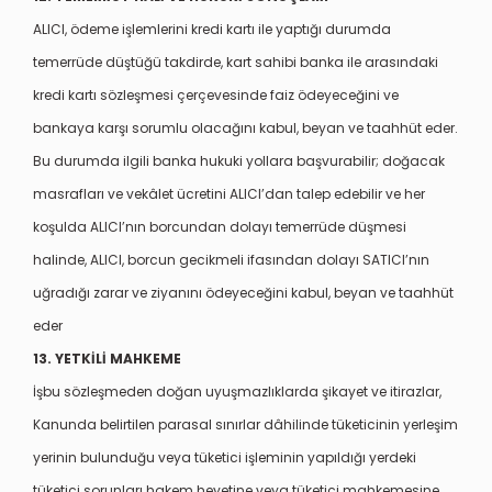
ALICI, ödeme işlemlerini kredi kartı ile yaptığı durumda
temerrüde düştüğü takdirde, kart sahibi banka ile arasındaki
kredi kartı sözleşmesi çerçevesinde faiz ödeyeceğini ve
bankaya karşı sorumlu olacağını kabul, beyan ve taahhüt eder.
Bu durumda ilgili banka hukuki yollara başvurabilir; doğacak
masrafları ve vekâlet ücretini ALICI’dan talep edebilir ve her
koşulda ALICI’nın borcundan dolayı temerrüde düşmesi
halinde, ALICI, borcun gecikmeli ifasından dolayı SATICI’nın
uğradığı zarar ve ziyanını ödeyeceğini kabul, beyan ve taahhüt
eder
13. YETKİLİ MAHKEME
İşbu sözleşmeden doğan uyuşmazlıklarda şikayet ve itirazlar,
Kanunda belirtilen parasal sınırlar dâhilinde tüketicinin yerleşim
yerinin bulunduğu veya tüketici işleminin yapıldığı yerdeki
tüketici sorunları hakem heyetine veya tüketici mahkemesine