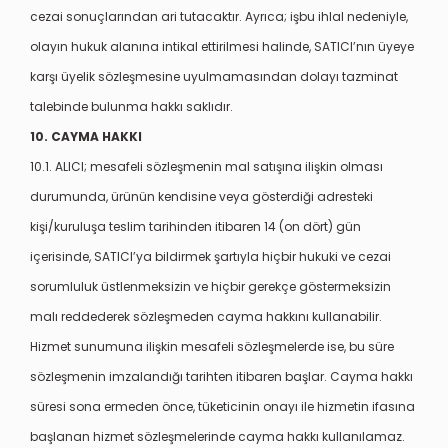
cezai sonuçlarından ari tutacaktır. Ayrıca; işbu ihlal nedeniyle,
olayın hukuk alanına intikal ettirilmesi halinde, SATICI’nın üyeye
karşı üyelik sözleşmesine uyulmamasından dolayı tazminat
talebinde bulunma hakkı saklıdır.
10. CAYMA HAKKI
10.1. ALICI; mesafeli sözleşmenin mal satışına ilişkin olması
durumunda, ürünün kendisine veya gösterdiği adresteki
kişi/kuruluşa teslim tarihinden itibaren 14 (on dört) gün
içerisinde, SATICI’ya bildirmek şartıyla hiçbir hukuki ve cezai
sorumluluk üstlenmeksizin ve hiçbir gerekçe göstermeksizin
malı reddederek sözleşmeden cayma hakkını kullanabilir.
Hizmet sunumuna ilişkin mesafeli sözleşmelerde ise, bu süre
sözleşmenin imzalandığı tarihten itibaren başlar. Cayma hakkı
süresi sona ermeden önce, tüketicinin onayı ile hizmetin ifasına
başlanan hizmet sözleşmelerinde cayma hakkı kullanılamaz.