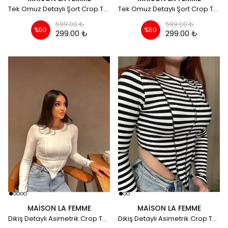
Tek Omuz Detaylı Şort Crop Takım - bordo
Tek Omuz Detaylı Şort Crop Takım - su yeşil
599.00 ₺
599.00 ₺
%
50
%
50
299.00 ₺
299.00 ₺
MAISON LA FEMME
MAISON LA FEMME
Dikiş Detaylı Asimetrik Crop Top Mevsimlik Kumaş - Beyaz
Dikiş Detaylı Asimetrik Crop Top Mevsimlik Kumaş - zebra