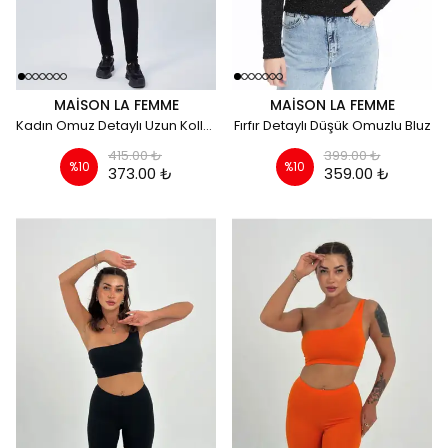
MAISON LA FEMME
MAISON LA FEMME
Kadın Omuz Detaylı Uzun Kollu Bluz - Leopar
Fırfır Detaylı Düşük Omuzlu Bluz
415.00 ₺
399.00 ₺
%
10
%
10
373.00 ₺
359.00 ₺