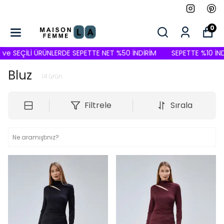
0
 SEÇİLİ ÜRÜNLERDE SEPETTE NET %50 İNDİRİM
SEPETTE %10 İNDİRİ
Bluz
14
ürün
Filtrele
Sırala