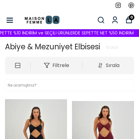
0
TE %10 İNDİRİM ve SEÇİLİ ÜRÜNLERDE SEPETTE NET %50 İNDİRİM
S
Abiye & Mezuniyet Elbisesi
10
ürün
Filtrele
Sırala