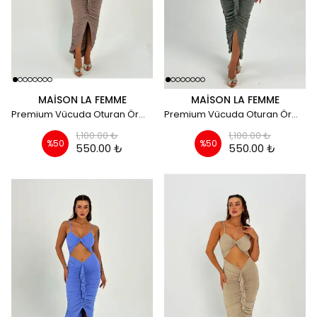
MAISON LA FEMME
MAISON LA FEMME
Premium Vücuda Oturan Örme Büzgülü Özel Dekolte Detaylı Abiye Elbise - kahve
Premium Vücuda Oturan Örme Büzgülü Özel Dekolte Detaylı Abiye Elbise - Su yeşili
1,100.00 ₺
1,100.00 ₺
%
50
%
50
550.00 ₺
550.00 ₺