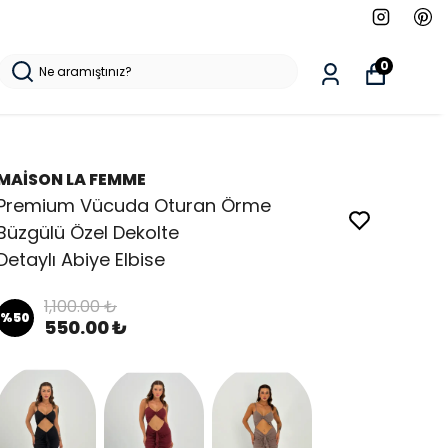
0
MAİSON LA FEMME
Premium Vücuda Oturan Örme
Büzgülü Özel Dekolte
Detaylı Abiye Elbise
1,100.00 ₺
%
50
550.00 ₺