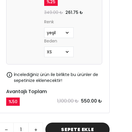
%
25
349.00 ₺
261.75 ₺
Renk
Beden
İncelediğiniz ürün ile birlikte bu ürünler de
sepetinize eklenecektir!
Avantajlı Toplam
1,100.00 ₺
550.00 ₺
%
50
SEPETE EKLE