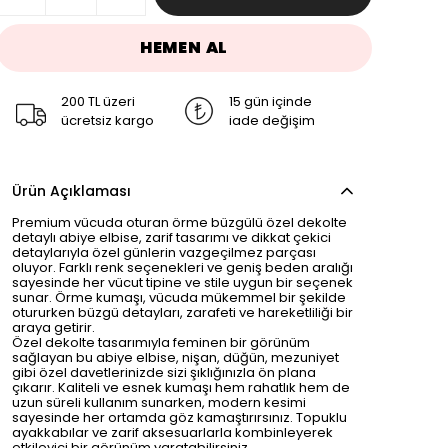
HEMEN AL
200 TL üzeri
15 gün içinde
ücretsiz kargo
iade değişim
Ürün Açıklaması
Premium vücuda oturan örme büzgülü özel dekolte
detaylı abiye elbise, zarif tasarımı ve dikkat çekici
detaylarıyla özel günlerin vazgeçilmez parçası
oluyor. Farklı renk seçenekleri ve geniş beden aralığı
sayesinde her vücut tipine ve stile uygun bir seçenek
sunar. Örme kumaşı, vücuda mükemmel bir şekilde
otururken büzgü detayları, zarafeti ve hareketliliği bir
araya getirir.
Özel dekolte tasarımıyla feminen bir görünüm
sağlayan bu abiye elbise, nişan, düğün, mezuniyet
gibi özel davetlerinizde sizi şıklığınızla ön plana
çıkarır. Kaliteli ve esnek kumaşı hem rahatlık hem de
uzun süreli kullanım sunarken, modern kesimi
sayesinde her ortamda göz kamaştırırsınız. Topuklu
ayakkabılar ve zarif aksesuarlarla kombinleyerek
etkileyici bir görünüm yaratabilirsiniz.