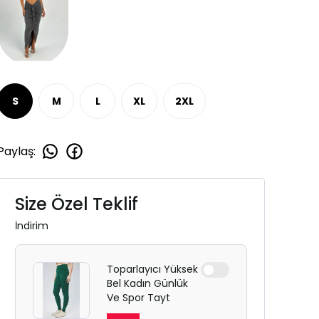
S
M
L
XL
2XL
Paylaş
:
Size Özel Teklif
İndirim
Toparlayıcı Yüksek
Bel Kadın Günlük
Ve Spor Tayt