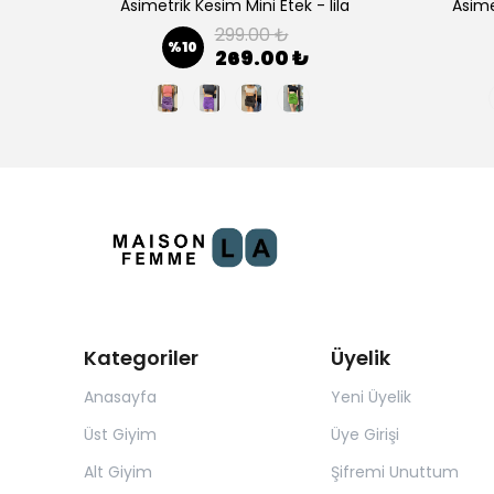
Basic Bisiklet Yaka Uzun Kollu Body T-shirt
Asimetrik Kesim Mini Etek - lila
Asime
299.00 ₺
%
10
269.00 ₺
Kategoriler
Üyelik
Anasayfa
Yeni Üyelik
Üst Giyim
Üye Girişi
Alt Giyim
Şifremi Unuttum