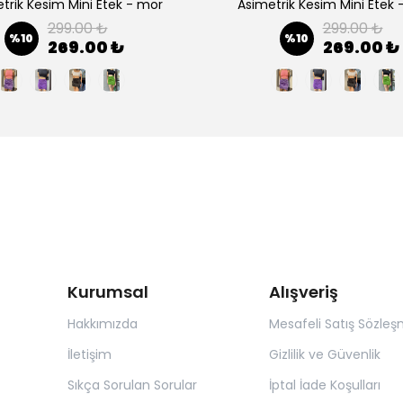
trik Kesim Mini Etek - mor
Asimetrik Kesim Mini Etek 
299.00 ₺
299.00 ₺
%
10
%
10
269.00 ₺
269.00 ₺
Kurumsal
Alışveriş
Hakkımızda
Mesafeli Satış Sözleş
İletişim
Gizlilik ve Güvenlik
Sıkça Sorulan Sorular
İptal İade Koşulları