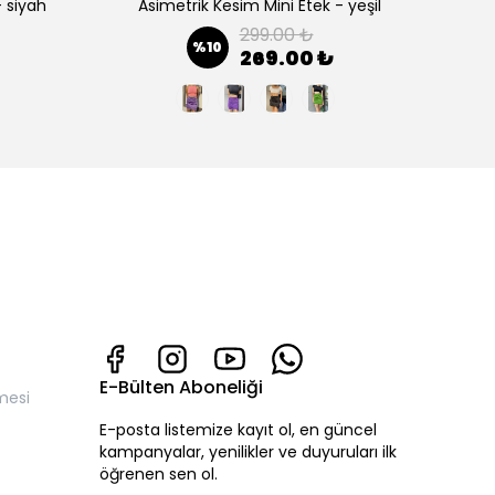
- siyah
Asimetrik Kesim Mini Etek - yeşil
299.00 ₺
%
10
269.00 ₺
E-Bülten Aboneliği
mesi
E-posta listemize kayıt ol, en güncel
kampanyalar, yenilikler ve duyuruları ilk
öğrenen sen ol.