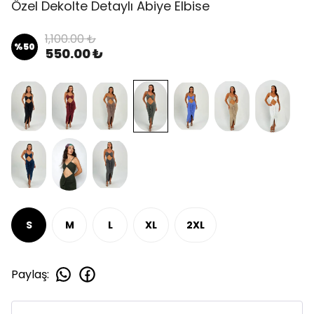
Özel Dekolte Detaylı Abiye Elbise
1,100.00 ₺
%
50
550.00 ₺
S
M
L
XL
2XL
Paylaş
: