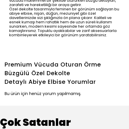
vücuda mükemmel bir şekilde otururken büzgü detayları,
zarafeti ve hareketliliği bir araya getirir.
Özel dekolte tasarımıyla feminen bir görünüm sağlayan bu
abiye elbise, nişan, düğün, mezuniyet gibi özel
davetlerinizde sizi şıklığınızla ön plana çıkarır. Kaliteli ve
esnek kumaşı hem rahatlık hem de uzun süreli kullanım
sunarken, modern kesimi sayesinde her ortamda göz
kamaştırırsınız. Topuklu ayakkabılar ve zarif aksesuarlarla
kombinleyerek etkileyici bir görünüm yaratabilirsiniz.
Premium Vücuda Oturan Örme
Büzgülü Özel Dekolte
Detaylı Abiye Elbise
Yorumlar
Bu ürün için henüz yorum yapılmamış.
Çok Satanlar