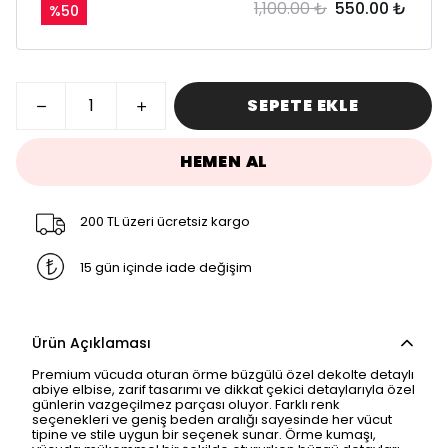
1,100.00 ₺
550.00 ₺
%
50
SEPETE EKLE
HEMEN AL
200 TL üzeri ücretsiz kargo
15 gün içinde iade değişim
Ürün Açıklaması
Premium vücuda oturan örme büzgülü özel dekolte detaylı
abiye elbise, zarif tasarımı ve dikkat çekici detaylarıyla özel
günlerin vazgeçilmez parçası oluyor. Farklı renk
seçenekleri ve geniş beden aralığı sayesinde her vücut
tipine ve stile uygun bir seçenek sunar. Örme kumaşı,